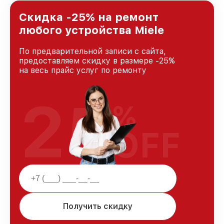
лучшим сервисным центром Miele в городе
Новосибирске, постоянно повышая уровень
Скидка -25% на ремонт
доверия и лояльности наших клиентов.
любого устройства Miele
По предварительной записи с сайта,
предоставляем скидку в размере -25%
на весь прайс услуг по ремонту
25
%
OFF
Получить скидку