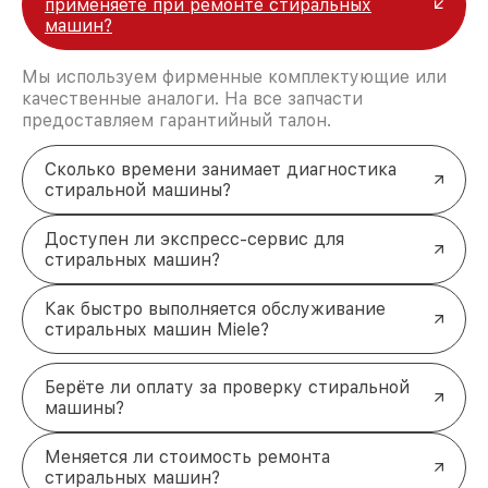
применяете при ремонте стиральных
восстановительных работ;
машин?
услуги курьера для владельцев
крупногабаритной техники, которые
Мы используем фирменные комплектующие или
обеспечат доставку устройств в сервис в
качественные аналоги. На все запчасти
полной сохранности и бесплатно.
предоставляем гарантийный талон.
За годы своей деятельности мы получали только
положительные отзывы и обрели отличную
репутацию. Мы постоянно совершенствуемся и
Сколько времени занимает диагностика
стараемся каждый день делать наш сервис еще
стиральной машины?
лучше!
Доступен ли экспресс-сервис для
стиральных машин?
Как быстро выполняется обслуживание
стиральных машин Miele?
Берёте ли оплату за проверку стиральной
машины?
Меняется ли стоимость ремонта
стиральных машин?