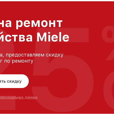
25
на ремонт
йства Miele
а, предоставляем скидку
уг по ремонту
ить скидку
 персональных данных