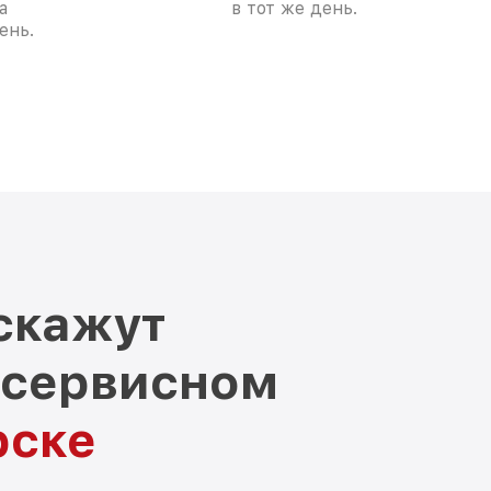
а
в тот же день.
ень.
скажут
 сервисном
рске