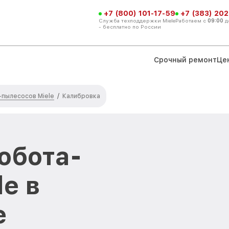
+7 (800) 101-17-59
+7 (383) 202
Служба техподдержки Miele
Работаем с
09:00
д
- бесплатно по России
Срочный ремонт
Це
пылесосов Miele
/
Калибровка
обота-
e в
е