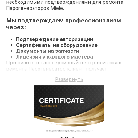
необходимыми подтверждениями для ремонта
Парогенераторов Miele.
Мы подтверждаем профессионализм
через:
Подтверждение авторизации
Сертификаты на оборудование
Документы на запчасти
Лицензии у каждого мастера
При визите в наш сервисный центр или заказе
ремонта Парогенератор клиент получает
профессиональный сервис и долгосрочную
Развернуть
гарантию на ремонт и детали.