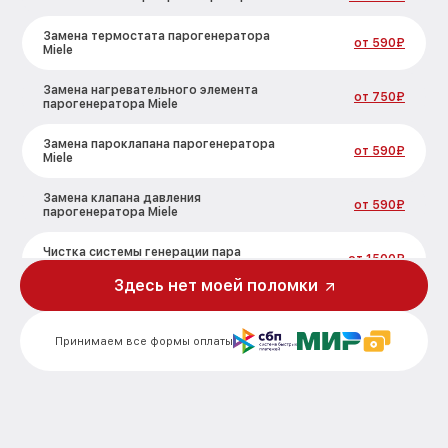
Замена термостата парогенератора
от 590₽
Miele
Замена нагревательного элемента
от 750₽
парогенератора Miele
Замена пароклапана парогенератора
от 590₽
Miele
Замена клапана давления
от 590₽
парогенератора Miele
Чистка системы генерации пара
от 1500₽
парогенератора Miele
Здесь нет моей поломки
Профилактическая чистка
от 550₽
парогенератора Miele
Принимаем все формы оплаты
Корпусный ремонт (замена резинок,
креплений, кнопок) парогенератора
от 450₽
Miele
Очистка подошвы утюга
от 500₽
парогенератора Miele