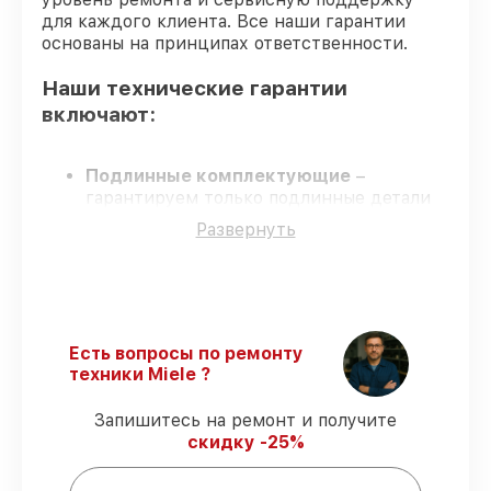
для каждого клиента. Все наши гарантии
основаны на принципах ответственности.
Наши технические гарантии
включают:
Подлинные комплектующие
–
гарантируем только подлинные детали
для парогенераторов.
Развернуть
Сертифицированные инженеры
–
обучение и сертификация подтверждают
уровень мастерства.
Выполнение работ вовремя
–
гарантируем завершение сервиса без
задержек.
Есть вопросы по ремонту
Официальная гарантия
– сервис
техники Miele ?
проводится с соблюдением гарантийных
обязательств.
Запишитесь на ремонт и получите
скидку -25%
Гарантии на сервис