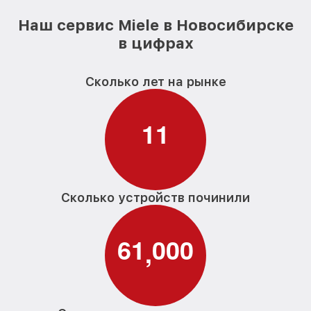
Наш сервис Miele в Новосибирске
Замена шнура питания парогенератора
от 590₽
Miele
в цифрах
Ремонт/замена датчика температуры
от 590₽
парогенератора Miele
Сколько лет на рынке
Восстановление электроклапана
от 600₽
парогенератора Miele
1
1
Сколько устройств починили
6
1
0
0
0
,