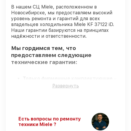
В нашем СЦ Miele, расположенном в
Новосибирске, мы предоставляем высокий
уровень ремонта и гарантий для всех
владельцев холодильника Miele KF 37122 iD.
Наши гарантии базируются на принципах
надёжности и ответственности.
Мы гордимся тем, что
предоставляем следующие
технические гарантии:
Только фирменные комплектующие
–
для всех видов починки применяются
Развернуть
исключительно оригинальные детали.
Квалифицированные специалисты
–
все работники проходят обязательное
обучение и ежегодную аттестацию, что
подтверждает их уровень мастерства.
Есть вопросы по ремонту
Выполнение работ вовремя
–
техники Miele ?
гарантируем завершение работ без