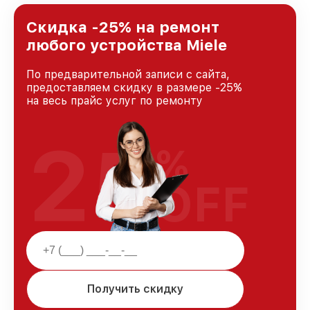
лучшим сервисным центром Miele в городе
Новосибирске, постоянно повышая уровень
Скидка -25% на ремонт
доверия и лояльности наших клиентов.
любого устройства Miele
По предварительной записи с сайта,
предоставляем скидку в размере -25%
на весь прайс услуг по ремонту
25
%
OFF
Получить скидку