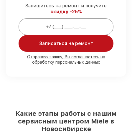
задержек.
Запишитесь на ремонт и получите
Подтвержденная гарантия
– все
скидку -25%
работы по сервису проводятся с
официальной гарантией.
Мы гарантируем:
Записаться на ремонт
80%
работ с возможностью
присутствовать
Отправляя заявку, Вы соглашаетесь на
обработку персональных данных
90%
комплектующих для холодильников
на складе или доступны для срочного
заказа
Качественные реплики и
оригинальные детали по вашему
выбору
– под любые финансовые
возможности
85%
работ за 1–2 часа, при условии, что
сервис начался сразу
Какие этапы работы с нашим
сервисным центром Miele в
Новосибирске