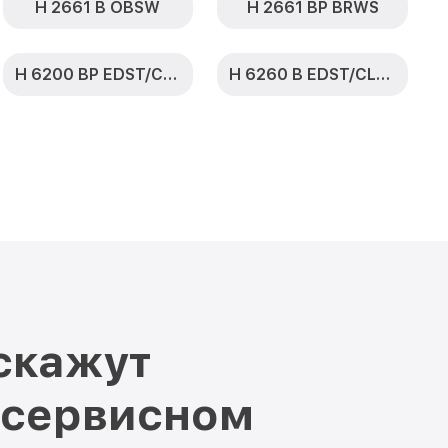
H 2661 B OBSW
H 2661 BP BRWS
H 6200 BP EDST/CLST
H 6260 B EDST/CLST
скажут
 сервисном