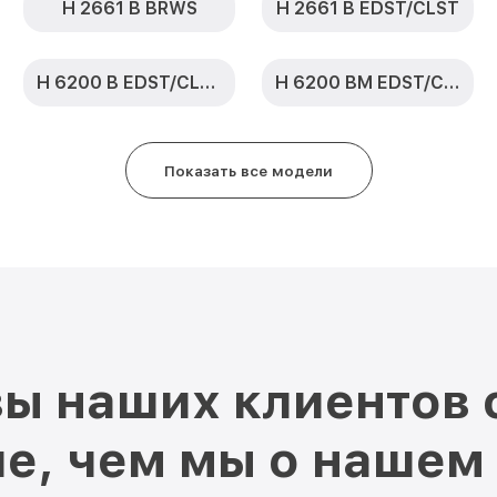
H 2661 B BRWS
H 2661 B EDST/CLST
H 6200 B EDST/CLST
H 6200 BM EDST/CLST
Показать все модели
ы наших клиентов 
е, чем мы о нашем