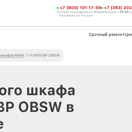
+7 (800) 101-17-59
+7 (383) 202
Служба техподдержки Miele
Работаем с
09:00
д
- бесплатно по России
Срочный ремонт
Це
шкафов Miele
/
H 6800 BP OBSW
ого шкафа
 BP OBSW в
е