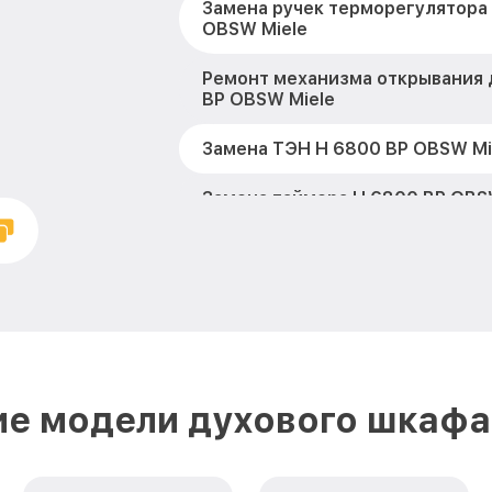
Замена ручек терморегулятора
OBSW Miele
Ремонт механизма открывания 
BP OBSW Miele
Замена ТЭН H 6800 BP OBSW Mi
Замена таймера H 6800 BP OBS
Замена предохранителя H 680
Miele
Замена шнура питания H 6800 
Замена термодатчика H 6800 B
ие модели духового шкафа 
Замена панели управления H 6
Miele