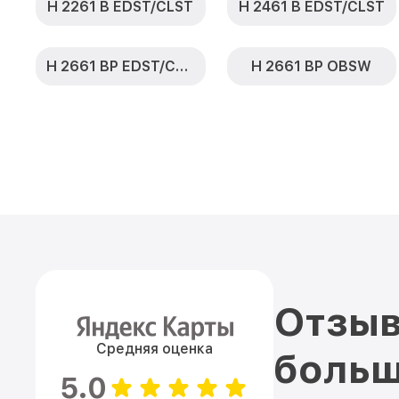
H 2261 B EDST/CLST
H 2461 B EDST/CLST
H 2661 BP EDST/CLST
H 2661 BP OBSW
Отзыв
Средняя оценка
больш
5.0