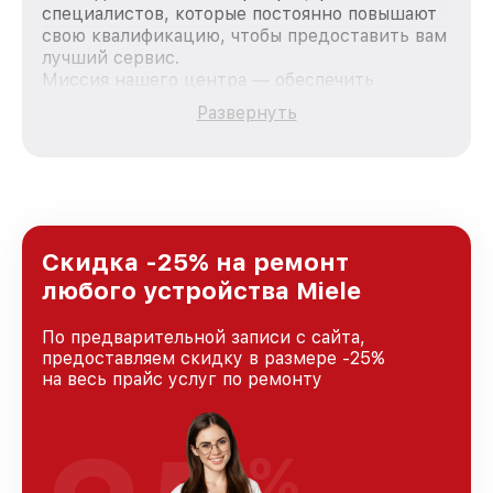
специалистов, которые постоянно повышают
свою квалификацию, чтобы предоставить вам
лучший сервис.
Миссия нашего центра — обеспечить
качественный и доступный ремонт для
Развернуть
каждого пользователя продукции Miele, вне
зависимости от сложности поломки. Мы
стремимся к тому, чтобы каждый клиент был
удовлетворен скоростью и качеством
предоставляемых услуг. Наша цель — стать
лучшим сервисным центром Miele в городе
Новосибирске, постоянно повышая уровень
Скидка -25% на ремонт
доверия и лояльности наших клиентов.
любого устройства Miele
По предварительной записи с сайта,
предоставляем скидку в размере -25%
на весь прайс услуг по ремонту
%