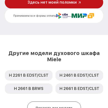
Замена предохранителя H 6600 BM
Здесь нет моей поломки
от 700₽
EDST/CLST Miele
Замена шнура питания H 6600 BM
от 500₽
Принимаем все формы оплаты
EDST/CLST Miele
Замена термодатчика H 6600 BM
от 900₽
EDST/CLST Miele
Замена панели управления H 6600 BM
от 1500₽
EDST/CLST Miele
Другие модели духового шкафа
Miele
H 2261 B EDST/CLST
H 2461 B EDST/CLST
H 2661 B BRWS
H 2661 B EDST/CLST
Показать все модели