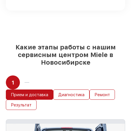
шкафов на складе или быстро
поставляются
Подбор оригинальных комплектующих
и надежных реплик с возможностью
выбрать
– для любого бюджета
85%
работ быстро и без задержек, если
мастер приступает к починке сразу
Какие этапы работы с нашим
сервисным центром Miele в
Новосибирске
1
Прием и доставка
Диагностика
Ремонт
Результат