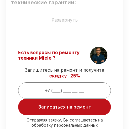
технические гарантии:
Только фирменные комплектующие
–
Развернуть
гарантируем использование фирменных
запчастей для сервиса.
Квалифицированные специалисты
–
мастера проходят строгий отбор и
регулярное обучение.
Есть вопросы по ремонту
Соблюдение сроков восстановления
–
техники Miele ?
гарантируем завершение работ без
задержек.
Запишитесь на ремонт и получите
Подтвержденная гарантия
–
скидку -25%
предоставляем официальное
гарантийное сопровождение после
восстановления.
Мы гарантируем:
Записаться на ремонт
80%
работ под контролем клиента
Отправляя заявку, Вы соглашаетесь на
обработку персональных данных
90%
комплектующих для духовых