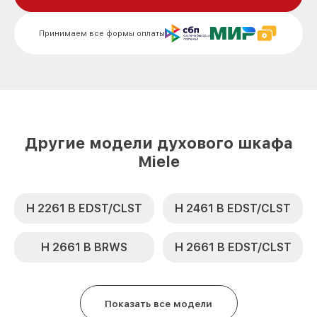
Замена шнура питания H 6461 BP HVBR
от 500₽
Miele
Принимаем все формы оплаты
Замена термодатчика H 6461 BP HVBR
от 900₽
Miele
Замена панели управления H 6461 BP
от 1500₽
HVBR Miele
Другие модели духового шкафа
Miele
H 2261 B EDST/CLST
H 2461 B EDST/CLST
H 2661 B BRWS
H 2661 B EDST/CLST
Показать все модели