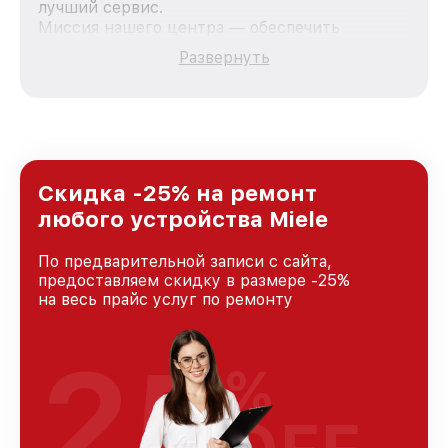
лучший сервис.
Миссия нашего центра — обеспечить
качественный и доступный ремонт для
Развернуть
каждого пользователя продукции Miele, вне
зависимости от сложности поломки. Мы
стремимся к тому, чтобы каждый клиент был
удовлетворен скоростью и качеством
предоставляемых услуг. Наша цель — стать
лучшим сервисным центром Miele в городе
Новосибирске, постоянно повышая уровень
Скидка -25% на ремонт
доверия и лояльности наших клиентов.
любого устройства Miele
По предварительной записи с сайта,
предоставляем скидку в размере -25%
на весь прайс услуг по ремонту
25
%