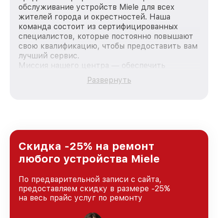
обслуживание устройств Miele для всех
жителей города и окрестностей. Наша
команда состоит из сертифицированных
специалистов, которые постоянно повышают
свою квалификацию, чтобы предоставить вам
лучший сервис.
Миссия нашего центра — обеспечить
качественный и доступный ремонт для
Развернуть
каждого пользователя продукции Miele, вне
зависимости от сложности поломки. Мы
стремимся к тому, чтобы каждый клиент был
удовлетворен скоростью и качеством
предоставляемых услуг. Наша цель — стать
лучшим сервисным центром Miele в городе
Новосибирске, постоянно повышая уровень
Скидка -25% на ремонт
доверия и лояльности наших клиентов.
любого устройства Miele
По предварительной записи с сайта,
предоставляем скидку в размере -25%
на весь прайс услуг по ремонту