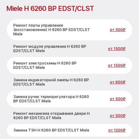
Miele H 6260 BP EDST/CLST
Ремонт платы управления
(восстановление) H 6260 BP EDST/CLST
от 500₽
Miele
Ремонт модуля управления H 6260 BP
от 1500₽
EDST/CLST Miele
Ремонт электросхемы H 6260 BP
от 1500₽
EDST/CLST Miele
Замена индикаторной лампы H 6260 BP
от 600₽
EDST/CLST Miele
Замена ручек терморегулятора H 6260
от 500₽
BP EDST/CLST Miele
Ремонт механизма открывания двери H
от 500₽
6260 BP EDST/CLST Miele
Замена ТЭН H 6260 BP EDST/CLST Miele
от 1200₽