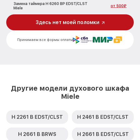
Замена таймера H 6260 BP EDST/CLST
от 500₽
Miele
Замена предохранителя H 6260 BP
Здесь нет моей поломки
от 700₽
EDST/CLST Miele
Замена шнура питания H 6260 BP
от 500₽
Принимаем все формы оплаты
EDST/CLST Miele
Замена термодатчика H 6260 BP
от 900₽
EDST/CLST Miele
Замена панели управления H 6260 BP
от 1500₽
EDST/CLST Miele
Другие модели духового шкафа
Miele
H 2261 B EDST/CLST
H 2461 B EDST/CLST
H 2661 B BRWS
H 2661 B EDST/CLST