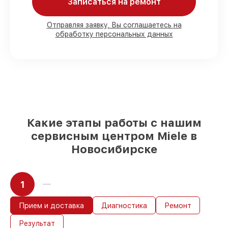
Записаться на ремонт
Мы гарантируем:
Отправляя заявку, Вы соглашаетесь на
обработку персональных данных
80%
работ с возможностью наблюдения
90%
комплектующих для духовых
шкафов имеются в наличии или
доступны для срочного заказа
Оригинальные запчасти и
качественные реплики на ваш выбор
–
под любые финансовые возможности
85%
работ в течение пары часов, при
немедленном начале работ
Какие этапы работы с нашим
сервисным центром Miele в
Новосибирске
1
Прием и доставка
Диагностика
Ремонт
Результат