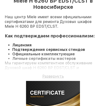
Miele H 6260 BP EDST/CLST в
Новосибирске
Наш центр Miele имеет всеми официальными
сертификатами для ремонта Духовых шкафов
Miele H 6260 BP EDST/CLST.
Как подтверждаем профессионализм:
Лицензия
Подтверждения сервисных стендов
Официальные комплектующие
Личные сертификаты мастеров
Мы гарантируем компетентное обслуживание
Духовой шкаф H 6260 BP EDST/CLST и
долгосрочную гарантию.
Развернуть