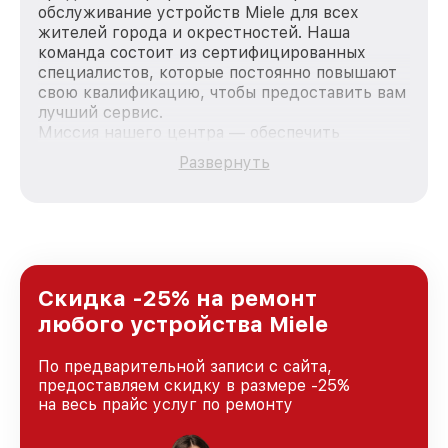
обслуживание устройств Miele для всех
жителей города и окрестностей. Наша
команда состоит из сертифицированных
специалистов, которые постоянно повышают
свою квалификацию, чтобы предоставить вам
лучший сервис.
Миссия нашего центра — обеспечить
качественный и доступный ремонт для
Развернуть
каждого пользователя продукции Miele, вне
зависимости от сложности поломки. Мы
стремимся к тому, чтобы каждый клиент был
удовлетворен скоростью и качеством
предоставляемых услуг. Наша цель — стать
лучшим сервисным центром Miele в городе
Новосибирске, постоянно повышая уровень
Скидка -25% на ремонт
доверия и лояльности наших клиентов.
любого устройства Miele
По предварительной записи с сайта,
предоставляем скидку в размере -25%
на весь прайс услуг по ремонту