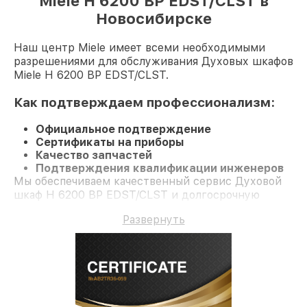
Miele H 6200 BP EDST/CLST в
Новосибирске
Наш центр Miele имеет всеми необходимыми
разрешениями для обслуживания Духовых шкафов
Miele H 6200 BP EDST/CLST.
Как подтверждаем профессионализм:
Официальное подтверждение
Сертификаты на приборы
Качество запчастей
Подтверждения квалификации инженеров
Мы обеспечиваем качественный сервис Духовой
шкаф H 6200 BP EDST/CLST и долгосрочную
гарантию.
Развернуть