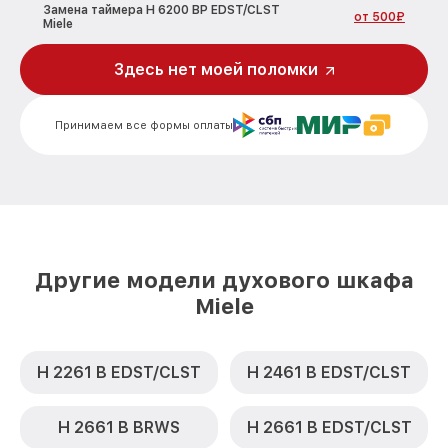
Замена таймера H 6200 BP EDST/CLST
от 500₽
Miele
Замена предохранителя H 6200 BP
Здесь нет моей поломки
от 700₽
EDST/CLST Miele
Замена шнура питания H 6200 BP
от 500₽
Принимаем все формы оплаты
EDST/CLST Miele
Замена термодатчика H 6200 BP
от 900₽
EDST/CLST Miele
Замена панели управления H 6200 BP
от 1500₽
EDST/CLST Miele
Другие модели духового шкафа
Miele
H 2261 B EDST/CLST
H 2461 B EDST/CLST
H 2661 B BRWS
H 2661 B EDST/CLST