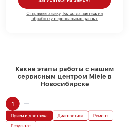
Записаться на ремонт
Мы гарантируем:
Отправляя заявку, Вы соглашаетесь на
обработку персональных данных
80%
работ с возможностью наблюдения
90%
комплектующих для духовых
шкафов имеются в наличии или
доступны для срочного заказа
Подбор оригинальных комплектующих
и надежных реплик с возможностью
выбрать
– под любые финансовые
возможности
85%
работ в течение пары часов, при
Какие этапы работы с нашим
условии, что сервис начался сразу
сервисным центром Miele в
Новосибирске
1
Прием и доставка
Диагностика
Ремонт
Результат