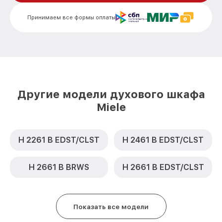
Замена шнура питания H 5681 BP BK
от 500₽
Miele
Принимаем все формы оплаты
Замена термодатчика H 5681 BP BK
от 900₽
Miele
Замена панели управления H 5681 BP BK
от 1500₽
Miele
Другие модели духового шкафа
Miele
H 2261 B EDST/CLST
H 2461 B EDST/CLST
H 2661 B BRWS
H 2661 B EDST/CLST
Показать все модели