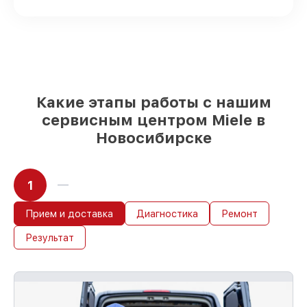
доступны для срочного заказа
Оригинальные запчасти и
качественные реплики на ваш выбор
–
с учётом всех запросов
85%
работ быстро и без задержек, при
немедленном начале работ
Какие этапы работы с нашим
сервисным центром Miele в
Новосибирске
1
Прием и доставка
Диагностика
Ремонт
Результат