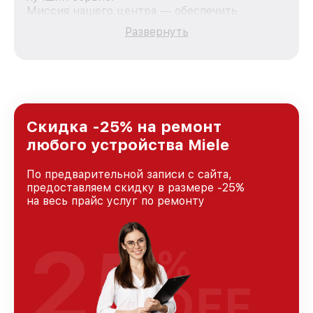
Миссия нашего центра — обеспечить
качественный и доступный ремонт для
Развернуть
каждого пользователя продукции Miele, вне
зависимости от сложности поломки. Мы
стремимся к тому, чтобы каждый клиент был
удовлетворен скоростью и качеством
предоставляемых услуг. Наша цель — стать
лучшим сервисным центром Miele в городе
Новосибирске, постоянно повышая уровень
Скидка -25% на ремонт
доверия и лояльности наших клиентов.
любого устройства Miele
По предварительной записи с сайта,
предоставляем скидку в размере -25%
на весь прайс услуг по ремонту
25
%
OFF