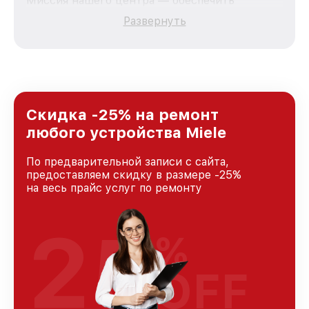
Миссия нашего центра — обеспечить
качественный и доступный ремонт для
Развернуть
каждого пользователя продукции Miele, вне
зависимости от сложности поломки. Мы
стремимся к тому, чтобы каждый клиент был
удовлетворен скоростью и качеством
предоставляемых услуг. Наша цель — стать
лучшим сервисным центром Miele в городе
Новосибирске, постоянно повышая уровень
Скидка -25% на ремонт
доверия и лояльности наших клиентов.
любого устройства Miele
По предварительной записи с сайта,
предоставляем скидку в размере -25%
на весь прайс услуг по ремонту
25
%
OFF