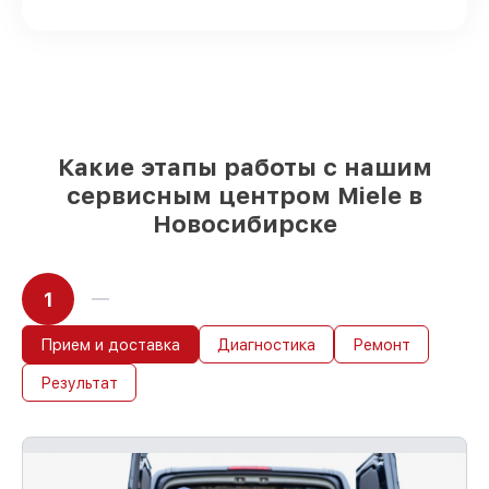
поставляются
Оригинальные запчасти и
качественные реплики на ваш выбор
–
для любого бюджета
85%
работ в течение пары часов, при
немедленном начале работ
Какие этапы работы с нашим
сервисным центром Miele в
Новосибирске
1
Прием и доставка
Диагностика
Ремонт
Результат