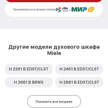
Замена термодатчика H 4412 B IX Miele
от 900₽
Принимаем все формы оплаты
Замена панели управления H 4412 B IX
от 1500₽
Miele
Другие модели духового шкафа
Miele
H 2261 B EDST/CLST
H 2461 B EDST/CLST
H 2661 B BRWS
H 2661 B EDST/CLST
Показать все модели