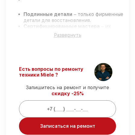
Подлинные детали
– только фирменные
детали для восстановления.
Сертифицированные мастера
– их
обучение и аттестация подтверждают
Развернуть
высокий уровень профессионализма.
Точные сроки выполнения
– соблюдаем
согласованные сроки.
Официальная гарантия
–
восстановление с полным гарантийным
сопровождением.
Есть вопросы по ремонту
техники Miele ?
Гарантии при восстановлении:
Запишитесь на ремонт и получите
скидку -25%
80% работ
проводится в присутствии
владельца
90% деталей
на складе или доступны
для срочной доставки
Записаться на ремонт
Подлинные и проверенные
комплектующие
– с учётом любых