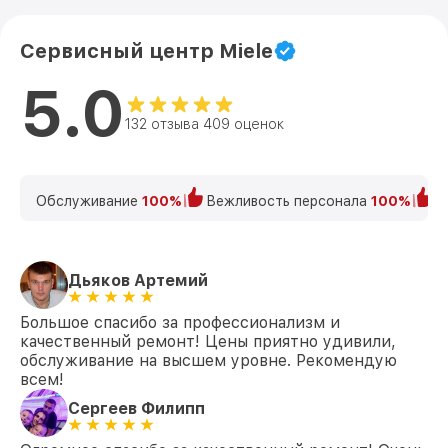
только сертифицированные компоненты для
ремонта.
Сервисный центр Miele
Удобная оплата
— принимаем наличные,
карты и безналичные платежи.
5.0
Закажите ремонт техники Miele
132 отзыва 409 оценок
прямо сейчас
Не откладывайте решение проблем с вашей
бытовой техникой! Закажите диагностику или
ремонт прямо сейчас — наш курьер приедет
Обслуживание
100%
Вежливость персонала
100%
К
бесплатно и заберёт устройство на обслуживание.
Позвоните нам по телефону +7 (383) 202-18-57
или приходите в сервисный центр по адресу ул.
Вокзальная магистраль, 16. Доверьте свою
Дьяков Артемий
технику профессионалам!
Большое спасибо за профессионализм и
качественный ремонт! Цены приятно удивили,
обслуживание на высшем уровне. Рекомендую
всем!
Сергеев Филипп