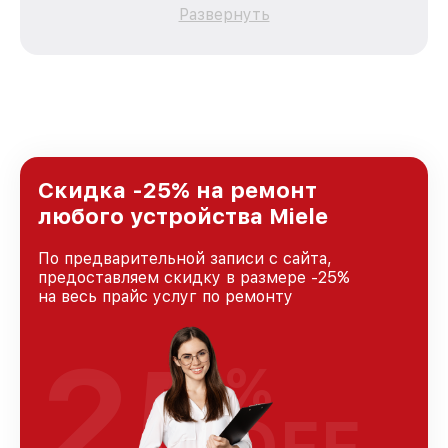
качественный и доступный ремонт для
Развернуть
каждого пользователя продукции Miele, вне
зависимости от сложности поломки. Мы
стремимся к тому, чтобы каждый клиент был
удовлетворен скоростью и качеством
предоставляемых услуг. Наша цель — стать
лучшим сервисным центром Miele в городе
Новосибирске, постоянно повышая уровень
доверия и лояльности наших клиентов.
Скидка -25% на ремонт
любого устройства Miele
По предварительной записи с сайта,
предоставляем скидку в размере -25%
на весь прайс услуг по ремонту
25
%
OFF